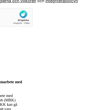
glerna och villkoren
och
integritetspolicyn
amarbete med
bete med
ubb (MBK)
KK kan gå
tt vara