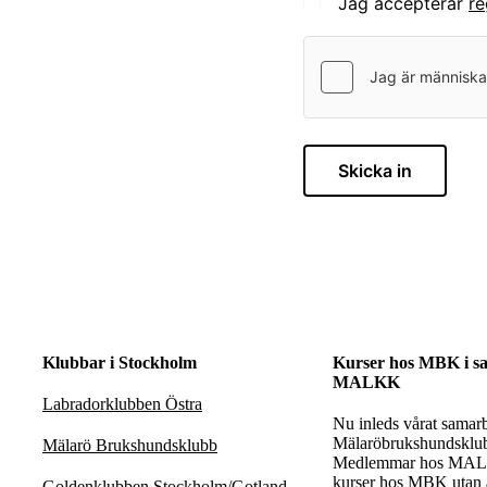
Jag accepterar
re
Skicka in
Klubbar i Stockholm
Kurser hos MBK i s
MALKK
Labradorklubben Östra
Nu inleds vårat samar
Mälaröbrukshundskl
Mälarö Brukshundsklubb
Medlemmar hos MAL
kurser hos MBK utan a
Goldenklubben Stockholm/Gotland