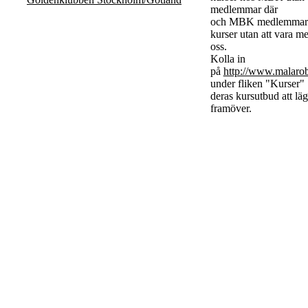
medlemmar där
och MBK medlemmar f
kurser utan att vara 
oss.
Kolla in
på
http://www.malarob
under fliken "Kurser
deras kursutbud att lä
framöver.