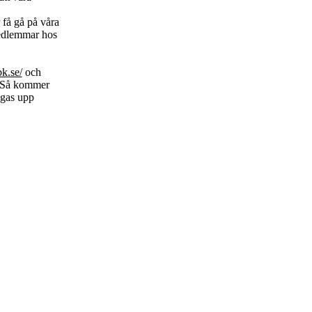
å gå på våra
medlemmar hos
k.se/
och
" Så kommer
ggas upp