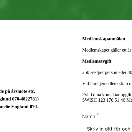
Medlemskapanmälan
Medlemskapet gäller ett år
Medlemsavgift
250 sek/per person eller 
Vid familjemedlemsskap m
e på årsmöte etc.
Fyll i dina kontaktauppgife
nglund 070-4822781)
SWISH 123 178 51 46
Mär
Annelie Englund 070-
Namn